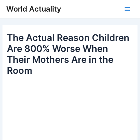
Skip
World Actuality
to
Main
content
Men
The Actual Reason Children
Are 800% Worse When
Their Mothers Are in the
Room