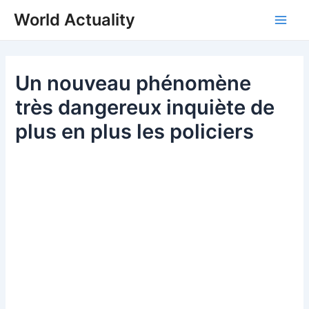
Skip
World Actuality
to
Main
content
Men
Un nouveau phénomène
très dangereux inquiète de
plus en plus les policiers