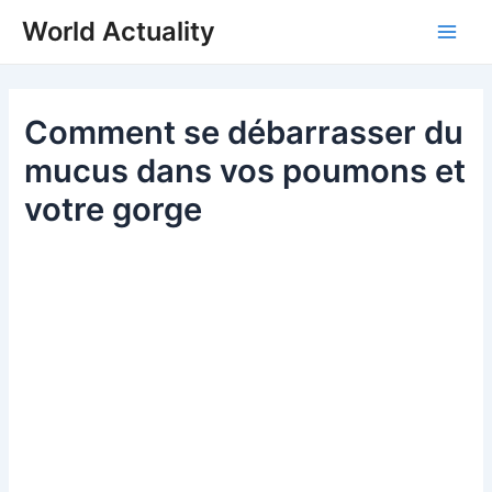
Skip
World Actuality
to
Main
content
Men
Comment se débarrasser du
mucus dans vos poumons et
votre gorge